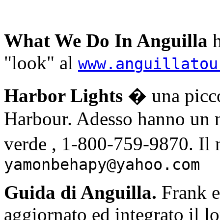
What We Do In Anguilla
h
"look" al
www.anguillatou
Harbor Lights
� una picco
Harbour. Adesso hanno un
verde , 1-800-759-9870. Il
yamonbehapy@yahoo.com
Guida di Anguilla.
Frank 
aggiornato ed integrato il l