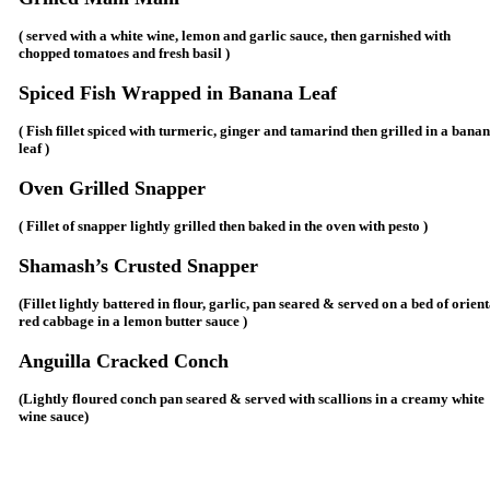
( served with a white wine, lemon and garlic sauce, then garnished with
chopped tomatoes and fresh basil )
Spiced Fish Wrapped in Banana Leaf
( Fish fillet spiced with turmeric, ginger and tamarind then grilled in a bana
leaf )
Oven Grilled Snapper
( Fillet of snapper lightly grilled then baked in the oven with pesto )
Shamash’s Crusted Snapper
(Fillet lightly battered in flour, garlic, pan seared & served on a bed of orient
red cabbage in a lemon butter sauce )
Anguilla Cracked Conch
(Lightly floured conch pan seared & served with scallions in a creamy white
wine sauce)