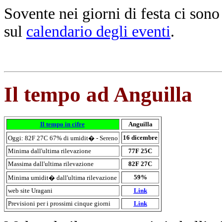
Sovente nei giorni di festa ci sono
sul
calendar
io
degli
event
i
.
Il tempo ad Anguilla
Il tempo in cifre
Anguilla
16 dicembre
Oggi: 82F 27C 67% di umidit� - Sereno
Minima dall'ultima rilevazione
77F 25C
Massima dall'ultima rilevazione
82F 27C
59%
Minima umidit� dall'ultima rilevazione
web site Uragani
Link
Previsioni per i prossimi cinque giorni
Link