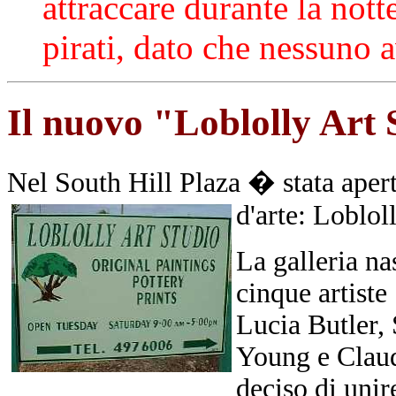
attraccare durante la nott
pirati, dato che nessuno 
Il nuovo "Loblolly Art 
Nel South Hill Plaza � stata aper
d'arte: Loblol
La galleria na
cinque artiste
Lucia Butler,
Young e Claud
deciso di unir