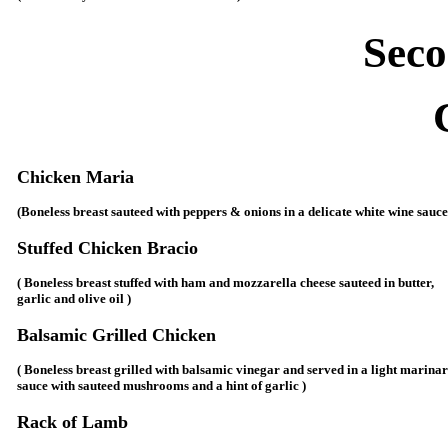
Seco
Chicken Maria
(Boneless breast sauteed with peppers & onions in a delicate white wine sauce
Stuffed Chicken Bracio
( Boneless breast stuffed with ham and mozzarella cheese sauteed in butter,
garlic and olive oil )
Balsamic Grilled Chicken
( Boneless breast grilled with balsamic vinegar and served in a light marina
sauce with sauteed mushrooms and a hint of garlic )
Rack of Lamb