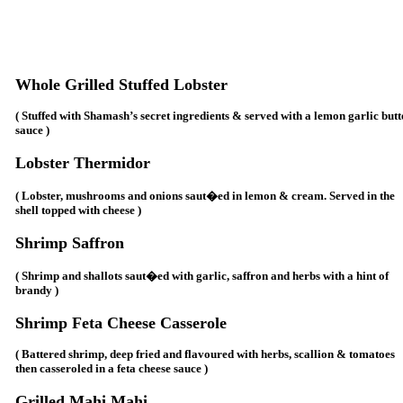
Whole Grilled Stuffed Lobster
( Stuffed with Shamash’s secret ingredients & served with a lemon garlic butt
sauce )
Lobster Thermidor
( Lobster, mushrooms and onions saut�ed in lemon & cream. Served in the
shell topped with cheese )
Shrimp Saffron
( Shrimp and shallots saut�ed with garlic, saffron and herbs with a hint of
brandy )
Shrimp Feta Cheese Casserole
( Battered shrimp, deep fried and flavoured with herbs, scallion & tomatoes
then casseroled in a feta cheese sauce )
Grilled Mahi Mahi