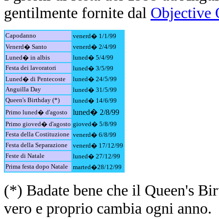
gentilmente fornite dal
Objective 
Capodanno
venerd� 1/1/99
Venerd� Santo
venerd� 2/4/99
Luned� in albis
luned� 5/4/99
Festa dei lavoratori
luned� 3/5/99
Luned� di Pentecoste
luned� 24/5/99
Anguilla Day
luned� 31/5/99
Queen's Birthday (*)
luned� 14/6/99
luned� 2/8/99
Primo luned� d'agosto
Primo gioved� d'agosto
gioved� 5/8/99
Festa della Costituzione
venerd� 6/8/99
Festa della Separazione
venerd� 17/12/99
Feste di Natale
luned� 27/12/99
Prima festa dopo Natale
marted�28/12/99
(*) Badate bene che il Queen's Bi
vero e proprio cambia ogni anno.