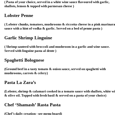
( Pasta of your choice, served in a white wine sauce flavoured with garlic,
shallots, lemon & topped with parmesan cheese )
Lobster Penne
( Lobster chunks, tomatoes, mushrooms & riccotta cheese in a pink marinar
sauce with a hint of vodka & garlic. Served on a bed of penne pasta )
Garlic Shrimp Linguine
( Shrimp sauteed with broccoli and mushroom in a garlic and wine sauce.
Served with linguine pasta al dente )
Spaghetti Bolognese
(Ground beef in a tasty tomato & onion sauce, served on spaghetti with
mushrooms, carrots & celery)
Pasta La Zara’s
(Lobster, shrimp & calamari cooked in a tomato sauce with shallots, white w
& olive oil. Topped with fresh basil & served on a pasta of your choice)
Chef ‘Shamash’ Rasta Pasta
(Chef’s daily creation - see menu board)