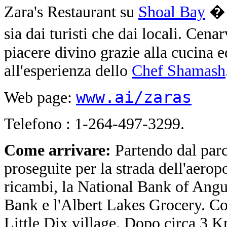
Zara's Restaurant su
Shoal Bay
� 
sia dai turisti che dai locali. Cen
piacere divino grazie alla cucina e
all'esperienza dello
Chef Shamash
www.ai/zaras
Web page:
Telefono : 1-264-497-3299.
Come arrivare:
Partendo dal parch
proseguite per la strada dell'aero
ricambi, la National Bank of Angui
Bank e l'Albert Lakes Grocery. C
Little Dix village. Dopo circa 3 Km