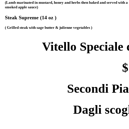
(Lamb marinated in mustard, honey and herbs then baked and served with a
smoked apple sauce)
Steak Supreme (14 oz )
( Grilled steak with sage butter & julienne vegetables )
Vitello Speciale
$
Secondi Pia
Dagli scog