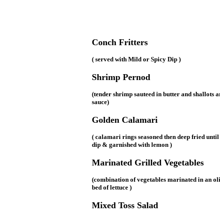
Conch Fritters
( served with Mild or Spicy Dip )
Shrimp Pernod
(tender shrimp sauteed in butter and shallots
sauce)
Golden Calamari
( calamari rings seasoned then deep fried until
dip & garnished with lemon )
Marinated Grilled Vegetables
(combination of vegetables marinated in an ol
bed of lettuce )
Mixed Toss Salad